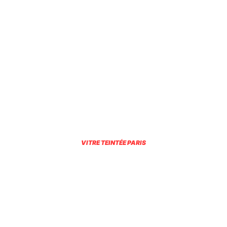
VITRE TEINTÉE PARIS
EMBELLIR VOTRE
VÉHICULE AVEC DES
SERVICES DE VITRES
TEINTÉES À PARIS