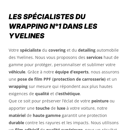
LES SPÉCIALISTES DU
WRAPPING N°1 DANS LES
YVELINES
Votre
spécialiste
du
covering
et du
detailing
automobile
des Yvelines. Nous vous proposons des
services
haut de
gamme pour protéger, personnaliser et sublimer votre
véhicule
. Grâce à notre
équipe d’experts
, nous assurons
une
pose de film PPF (protection de carrosserie)
et un
wrapping
sur mesure qui répondent aux plus hautes
exigences de
qualité
et d’
esthétique
.
Que ce soit pour préserver l’éclat de votre
peinture
ou
apporter une
touche
de
luxe
à votre voiture, notre
matériel
de
haute gamme
garantit une protection
durable
contre les rayures et les impacts. Nous utilisons
un
film adhésif
de
qualité supérieure
, pour un résultat