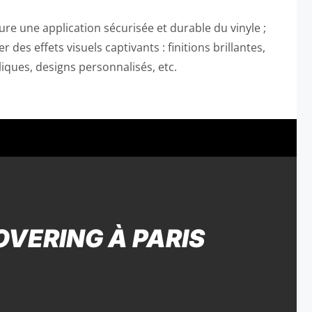
ure une application sécurisée et durable du vinyle ;
er des effets visuels captivants : finitions brillantes,
liques, designs personnalisés, etc.
VERING À PARIS