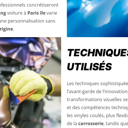
rofessionnels concrétiseront
ing
voiture à
Paris Ile
varie
 une personnalisation sans
rigine
.
TECHNIQUE
UTILISÉS
Les techniques sophistiqué
l’avant-garde de l’innovation
transformations visuelles se
et des compétences techniq
les vinyles coulés, plus fle
de la
carrosserie
, tandis qu