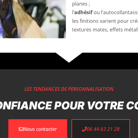
planes ;
l’
adhésif
ou l’autocollantass
les finitions varient pour cré
textures mates, effets métal
LES TENDANCES DE PERSONNALISATION
ONFIANCE POUR VOTRE CO
Nous contacter
06 44 63 21 28