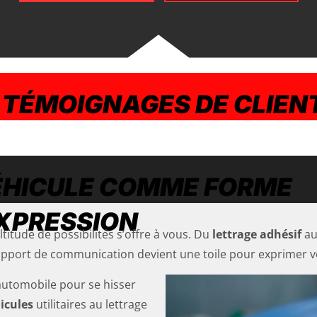
TÉMOIGNAGES DE CLIEN
ÉHICULE COMME FORME
XPRESSION
titude de possibilités s’offre à vous. Du
lettrage adhésif
au
port de communication devient une toile pour exprimer vot
automobile pour se hisser
icules
utilitaires au lettrage