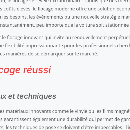
tion, le flocage se révèle extraordinaire. Tandis que des m
 coûts élevés, le flocage moderne offre une solution écono
les besoins, les événements ou une nouvelle stratégie marke
ue instantanément, peu importe que la voiture soit stationn
 le flocage innovant qui invite au renouvellement perpétuel,
 une flexibilité impressionnante pour les professionnels cher
lles manières de se démarquer sur le marché.
ocage réussi
ux et techniques
Des matériaux innovants comme le vinyle ou les films magné
Ils garantissent également une durabilité qui permet de gard
its, les techniques de pose se doivent d’être impeccables :