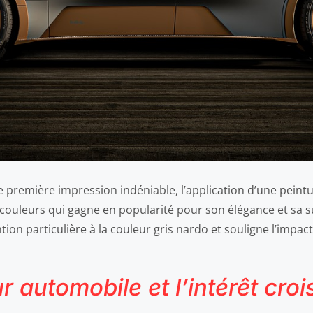
ne première impression indéniable, l’application d’une pein
s couleurs qui gagne en popularité pour son élégance et sa su
on particulière à la couleur gris nardo et souligne l’impact 
r automobile et l’intérêt croi