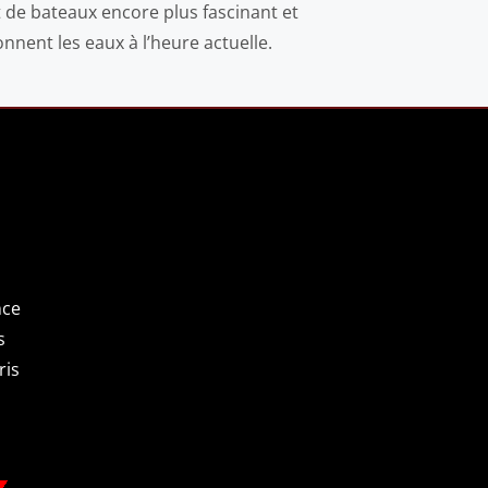
 de bateaux encore plus fascinant et
nnent les eaux à l’heure actuelle.
G PARIS
nce
s
ris