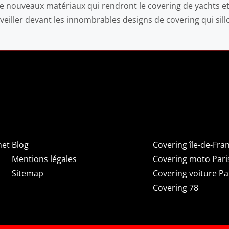
e nouveaux matériaux qui rendront le covering de yachts et
veiller devant les innombrables designs de covering qui sillo
INFORMATIONS
COVERIN
net
Blog
Covering île-de-Fra
Mentions légales
Covering moto Pari
Sitemap
Covering voiture Pa
Covering 78