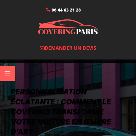
06 44 63 21 28
DEMANDER UN DEVIS
PERSONNALISATION
ÉCLATANTE : COMMENT LE
COVERING TRANSFORME
VOTRE VOITURE EN ŒUVRE
D’ART